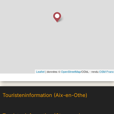
Leaflet
| données ©
OpenStreetMap
/ODbL - rendu
OSM Franc
Touristeninformation (Aix-en-Othe)