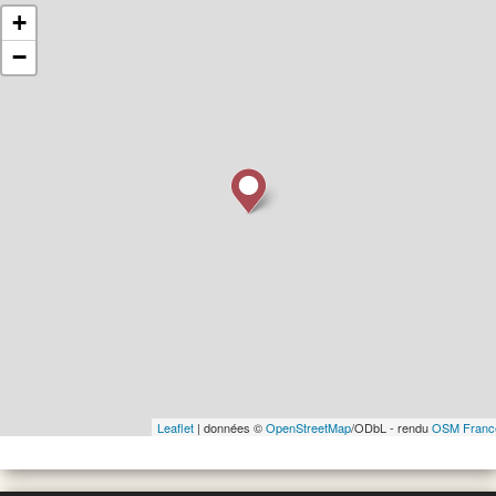
+
−
Leaflet
| données ©
OpenStreetMap
/ODbL - rendu
OSM Franc