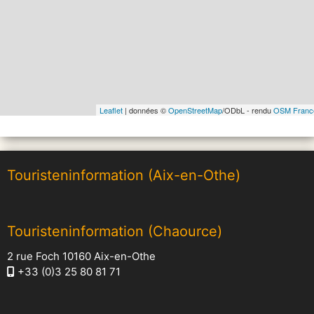
Leaflet
| données ©
OpenStreetMap
/ODbL - rendu
OSM Franc
Touristeninformation (Aix-en-Othe)
Touristeninformation (Chaource)
2 rue Foch 10160 Aix-en-Othe
+33 (0)3 25 80 81 71