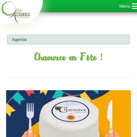
Skip
Menu
to
content
Agenda
Chaource en Fête !