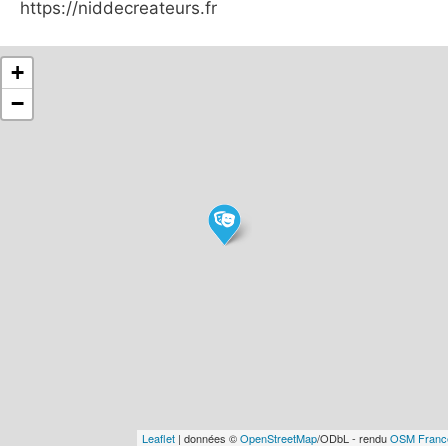
https://niddecreateurs.fr
+
−
Leaflet
| données ©
OpenStreetMap
/ODbL - rendu
OSM Franc