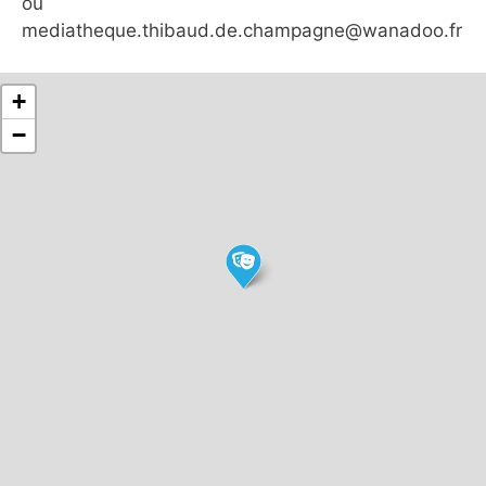
ou
mediatheque.thibaud.de.champagne@wanadoo.fr
+
−