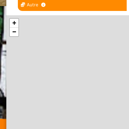
Autre
+
−