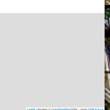
Leaflet
| données ©
OpenStreetMap
/ODbL - rendu
OSM France