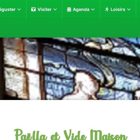
éguster
Visiter
Agenda
Loisirs
Paëlla et Vide Maison