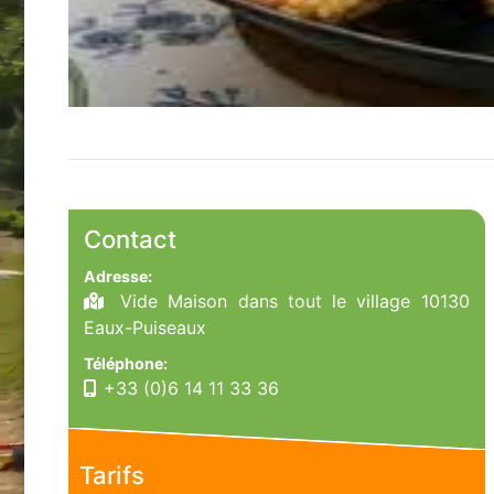
Contact
Adresse:
Vide Maison dans tout le village 10130
Eaux-Puiseaux
Téléphone:
+33 (0)6 14 11 33 36
Tarifs