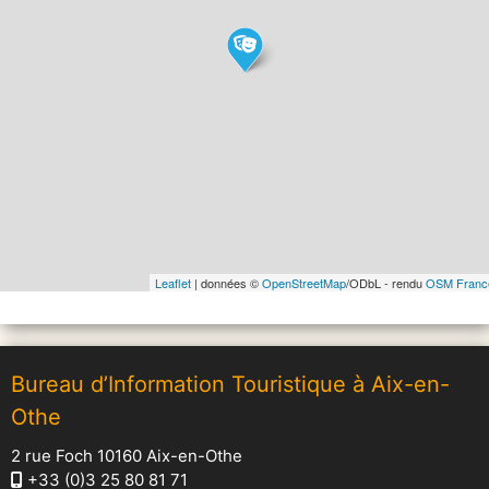
Leaflet
| données ©
OpenStreetMap
/ODbL - rendu
OSM Franc
Bureau d’Information Touristique à Aix-en-
Othe
2 rue Foch 10160 Aix-en-Othe
+33 (0)3 25 80 81 71