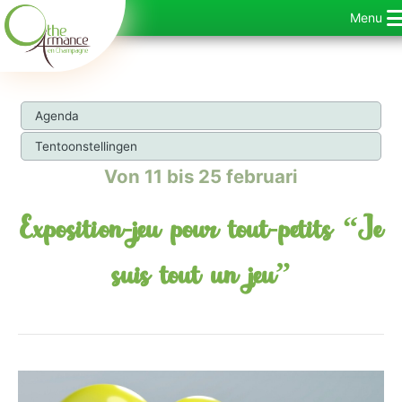
Ga
Menu
naar
de
inhoud
Agenda
Tentoonstellingen
Von 11 bis 25 februari
Exposition-jeu pour tout-petits “Je
suis tout un jeu”