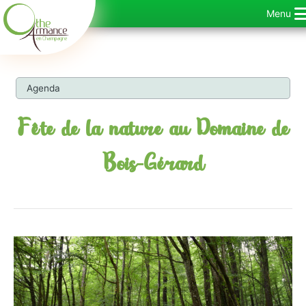
Ga
Menu
naar
de
inhoud
Agenda
Fête de la nature au Domaine de
Bois-Gérard