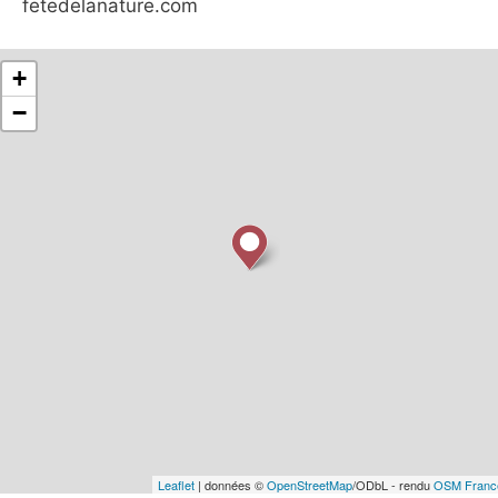
fetedelanature.com
+
−
Leaflet
| données ©
OpenStreetMap
/ODbL - rendu
OSM Franc