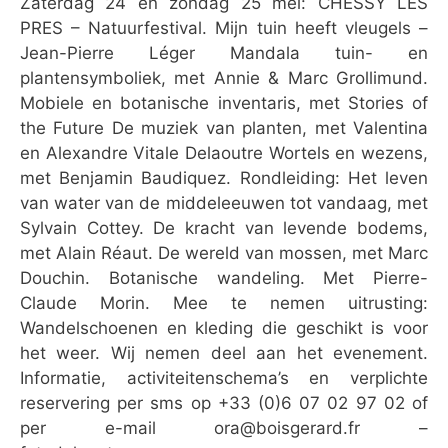
Zaterdag 24 en zondag 25 mei: CHESSY LES
PRES – Natuurfestival. Mijn tuin heeft vleugels –
Jean-Pierre Léger Mandala tuin- en
plantensymboliek, met Annie & Marc Grollimund.
Mobiele en botanische inventaris, met Stories of
the Future De muziek van planten, met Valentina
en Alexandre Vitale Delaoutre Wortels en wezens,
met Benjamin Baudiquez. Rondleiding: Het leven
van water van de middeleeuwen tot vandaag, met
Sylvain Cottey. De kracht van levende bodems,
met Alain Réaut. De wereld van mossen, met Marc
Douchin. Botanische wandeling. Met Pierre-
Claude Morin. Mee te nemen uitrusting:
Wandelschoenen en kleding die geschikt is voor
het weer. Wij nemen deel aan het evenement.
Informatie, activiteitenschema’s en verplichte
reservering per sms op +33 (0)6 07 02 97 02 of
per e-mail ora@boisgerard.fr –