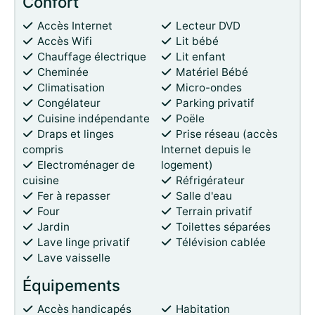
Confort
Accès Internet
Lecteur DVD
Accès Wifi
Lit bébé
Chauffage électrique
Lit enfant
Cheminée
Matériel Bébé
Climatisation
Micro-ondes
Congélateur
Parking privatif
Cuisine indépendante
Poële
Draps et linges
Prise réseau (accès
compris
Internet depuis le
Electroménager de
logement)
cuisine
Réfrigérateur
Fer à repasser
Salle d'eau
Four
Terrain privatif
Jardin
Toilettes séparées
Lave linge privatif
Télévision cablée
Lave vaisselle
Équipements
Accès handicapés
Habitation