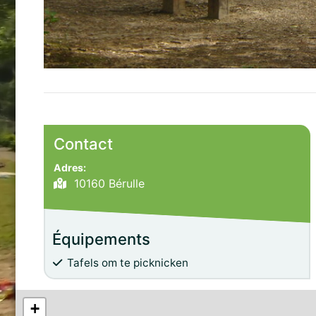
Contact
Adres:
10160 Bérulle
Équipements
Tafels om te picknicken
+