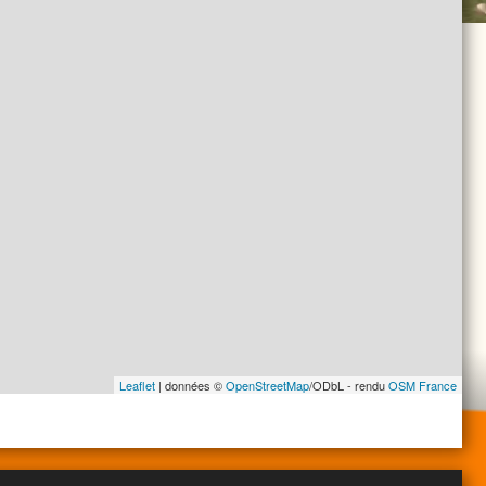
Leaflet
| données ©
OpenStreetMap
/ODbL - rendu
OSM France