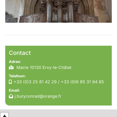
Contact
Adres:
Mairie 10130 Ervy-le-Châtel
Telefoon:
+33 (0)3 25 81 42 29
/
+33 (0)6 85 31 94 85
Email:
j.buryconrad@orange.fr
+