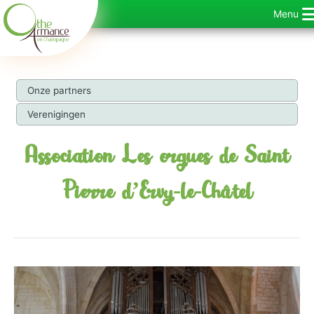
Ga
Menu
naar
de
inhoud
Onze partners
Verenigingen
Association Les orgues de Saint
Pierre d’Ervy-le-Châtel