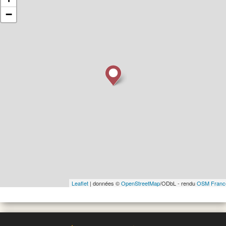
−
Leaflet
| données ©
OpenStreetMap
/ODbL - rendu
OSM Franc