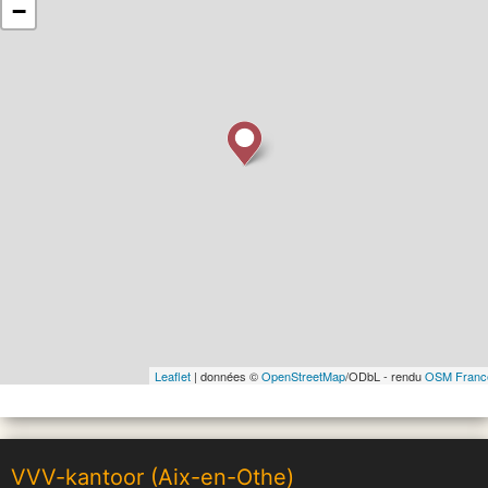
−
Leaflet
| données ©
OpenStreetMap
/ODbL - rendu
OSM Franc
VVV-kantoor (Aix-en-Othe)