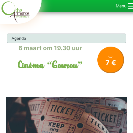
Ga
Menu
naar
de
inhoud
Agenda
6 maart om 19.30 uur
Van
7 €
Cinéma “Gourou”