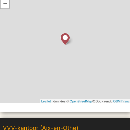
−
Leaflet
| données ©
OpenStreetMap
/ODbL - rendu
OSM Franc
VVV-kantoor (Aix-en-Othe)