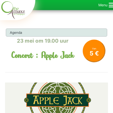
Ga
Menu
naar
de
inhoud
Agenda
23 mei om 19.00 uur
Van
5 €
Concert : Apple Jack