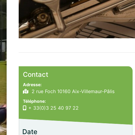
Contact
Adresse:
2 rue Foch 10160 Aix-Villemaur-Pâlis
Téléphone:
+ 33(0)3 25 40 97 22
Date