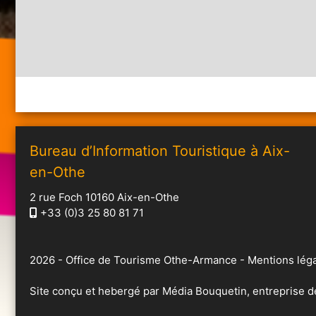
Bureau d’Information Touristique à Aix-
en-Othe
2 rue Foch 10160 Aix-en-Othe
+33 (0)3 25 80 81 71
2026 -
Office de Tourisme Othe-Armance
-
Mentions léga
Site conçu et hebergé par
Média Bouquetin
, entreprise 