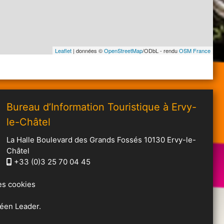
Leaflet
| données ©
OpenStreetMap
/ODbL - rendu
OSM France
Bureau d’Information Touristique à Ervy-
le-Châtel
La Halle Boulevard des Grands Fossés 10130 Ervy-le-
Châtel
+33 (0)3 25 70 04 45
es cookies
éen Leader.