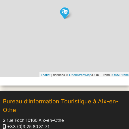
Leaflet
| données ©
OpenStreetMap
/ODbL - rendu
OSM Franc
Bureau d’Information Touristique à Aix-en-
Othe
2 rue Foch 10160 Aix-en-Othe
+33 (0)3 25 80 81 71