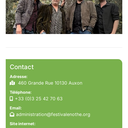
Contact
Adresse:
460 Grande Rue 10130 Auxon
Téléphone:
+33 (0)3 25 42 70 63
Email:
administration@festivalenothe.org
Site internet: