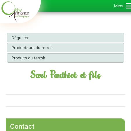
Aller
Menu
au
contenu
Déguster
Producteurs du terroir
Produits du terroir
Sarl Parthiot et fils
Contact