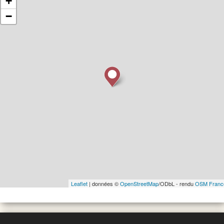
+
−
Leaflet
| données ©
OpenStreetMap
/ODbL - rendu
OSM Franc