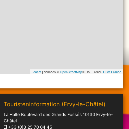
Leaflet
| données ©
OpenStreetMap
/ODbL - rendu
OSM France
Touristeninformation (Ervy-le-Châtel)
La Halle Boulevard des Grands Fossés 10130 Ervy-le-
Châtel
+33 (0)3 25 70 04 45