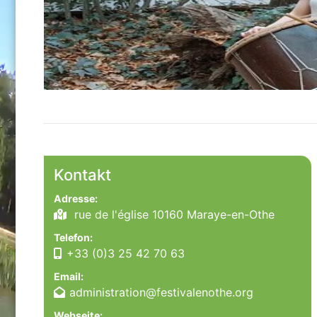
Kontakt
Adresse:
rue de l'église 10160 Maraye-en-Othe
Telefon:
+33 (0)3 25 42 70 63
Email:
administration@festivalenothe.org
Webseite: